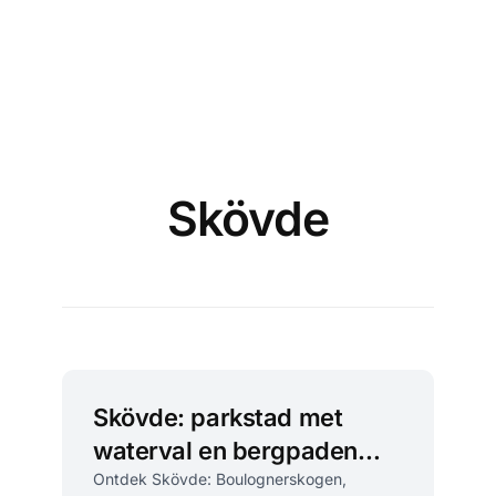
Skövde
Skövde: parkstad met
waterval en bergpaden
tussen Billingen en Valle
Ontdek Skövde: Boulognerskogen,