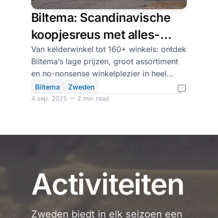
Biltema: Scandinavische
koopjesreus met alles-
onder-één-dak
Van kelderwinkel tot 160+ winkels: ontdek
Biltema’s lage prijzen, groot assortiment
en no-nonsense winkelplezier in heel
Scandinavië.
Biltema
Zweden
4 sep. 2025 — 2 min read
Activiteiten
Zweden biedt in elk seizoen een