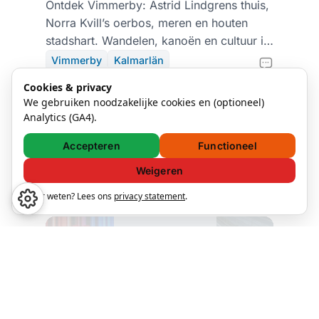
oerbos van Norra Kvill
Ontdek Vimmerby: Astrid Lindgrens thuis,
Norra Kvill’s oerbos, meren en houten
stadshart. Wandelen, kanoën en cultuur in
Smålands groen.
Vimmerby
Kalmarlän
28 aug. 2025 — 3 min read
Cookies & privacy
We gebruiken noodzakelijke cookies en (optioneel)
Analytics (GA4).
Accepteren
Functioneel
Laad meer
Weigeren
Meer weten? Lees ons
privacy statement
.
Wees de
eerste die het
weet