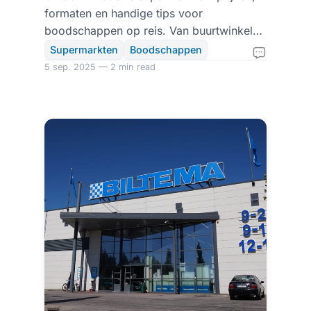
formaten en handige tips voor
boodschappen op reis. Van buurtwinkel
tot hypermarkt, met adressen en links.
Supermarkten
Boodschappen
5 sep. 2025 — 2 min read