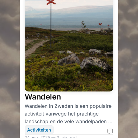
Wandelen
Wandelen in Zweden is een populaire
activiteit vanwege het prachtige
landschap en de vele wandelpaden in
het land. Zweden heeft vele nationale
Activiteiten
parken en natuurreservaten waar je
24 aug. 2025 — 3 min read