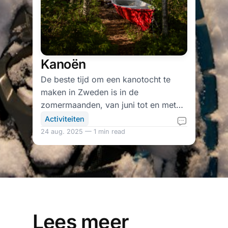
Kanoën
De beste tijd om een kanotocht te
maken in Zweden is in de
zomermaanden, van juni tot en met
augustus. In deze periode is het weer
Activiteiten
het meest stabiel en zijn de dagen het
24 aug. 2025 — 1 min read
langst. Het is ook het hoogseizoen
voor toerisme, dus er zijn veel
faciliteiten en activiteiten beschikbaar.
Lees meer