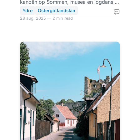
kanoën op Sommen, musea en logdans in
Rydsnäs.
Ydre
Östergötlandslän
28 aug. 2025 — 2 min read