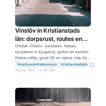
Vinslöv in Kristianstads
län: dorpsrust, routes en
rotsen
Ontdek Vinslöv: wandelen, fietsen,
boulderen in Kjugekull, golfen en kanoën.
Kleine cafés, goed OV en natuur vlak bij
Kristianstad.
Vinslövscentralkommun
Kristianstadslän
28 aug. 2025 — 2 min read