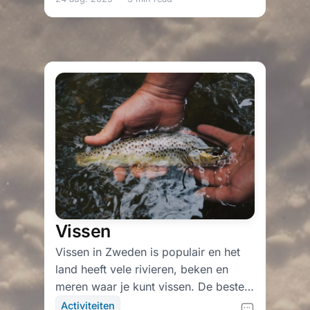
kunt wandelen, van korte
wandelingen tot lange tochten. Het
weer in Zweden kan in de zomer
aangenaam zijn, dus dat is...
Vissen
Vissen in Zweden is populair en het
land heeft vele rivieren, beken en
meren waar je kunt vissen. De beste
plaatsen om te vissen kunnen
Activiteiten