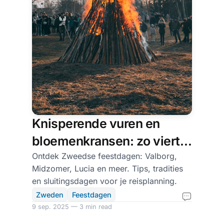
Knisperende vuren en
bloemenkransen: zo viert
Zweden het jaar
Ontdek Zweedse feestdagen: Valborg,
Midzomer, Lucia en meer. Tips, tradities
en sluitingsdagen voor je reisplanning.
Zweden
Feestdagen
9 sep. 2025 — 3 min read