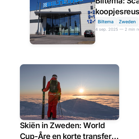
Biltema: Sc
en
okt.
Stockholm
2025
koopjesreus
en
—
slimme
2
Göteborg,
onder-één-
Biltema
Zweden
min
tarieven,
stadsheffing
4 sep. 2025 — 2 min r
read
betaling
en
slimme
tips
voor
auto
en
camper.
Skiën in Zweden: World
Cup-Åre en korte transfers