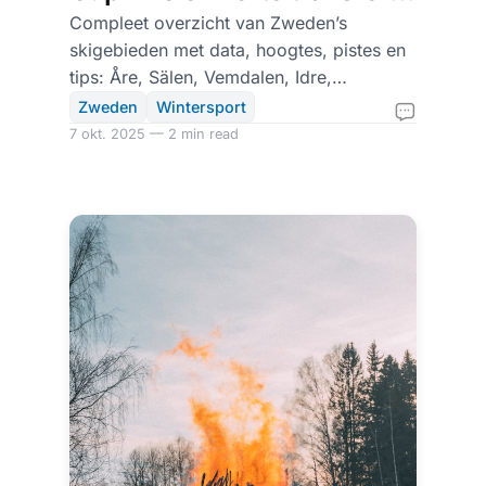
naar Sälen
Compleet overzicht van Zweden’s
skigebieden met data, hoogtes, pistes en
tips: Åre, Sälen, Vemdalen, Idre,
Funäsfjällen, Branäs, Tärnaby.
Zweden
Wintersport
7 okt. 2025 — 2 min read