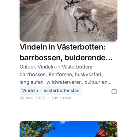
Vindeln in Västerbotten:
barrbossen, bulderende
Renforsen en husky-
Ontdek Vindeln in Västerbotten:
barrbossen, Renforsen, huskysafari,
avonturen
langlaufen, wildwatervaren, cultuur en
knusse verblijven.
Vindeln
Västerbottenslän
28 aug. 2025 — 3 min read