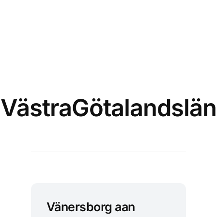
VästraGötalandslän
Vänersborg aan