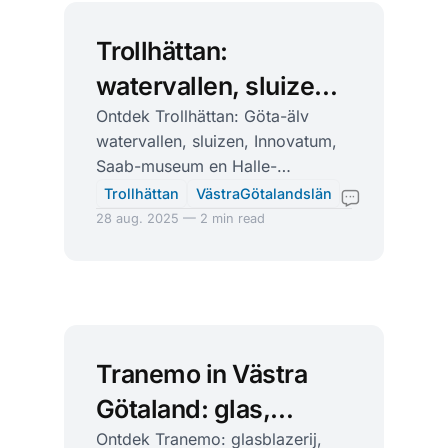
Trollhättan:
watervallen, sluizen
en koninklijke
Ontdek Trollhättan: Göta-älv
watervallen, sluizen, Innovatum,
bergbossen
Saab-museum en Halle-
Hunneberg. Perfect voor
Trollhättan
VästraGötalandslän
gezinnen, wandelen en waterpret.
28 aug. 2025 — 2 min read
Tranemo in Västra
Götaland: glas,
bossen en de stille
Ontdek Tranemo: glasblazerij,