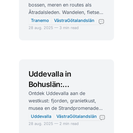
bossen, meren en routes als
rivier
Ätradalsleden. Wandelen, fietsen,
vissen en culinair genieten bij
Tranemo
VästraGötalandslän
Hofsnäs en Glasets Hus.
28 aug. 2025 — 3 min read
Uddevalla in
Bohuslän:
granietkust, fjorden
Ontdek Uddevalla aan de
westkust: fjorden, granietkust,
en de
musea en de Strandpromenaden.
Strandpromenaden
Wandelen, kajakken en familietips
Uddevalla
VästraGötalandslän
– van Hafsten tot Gustafsberg.
28 aug. 2025 — 2 min read