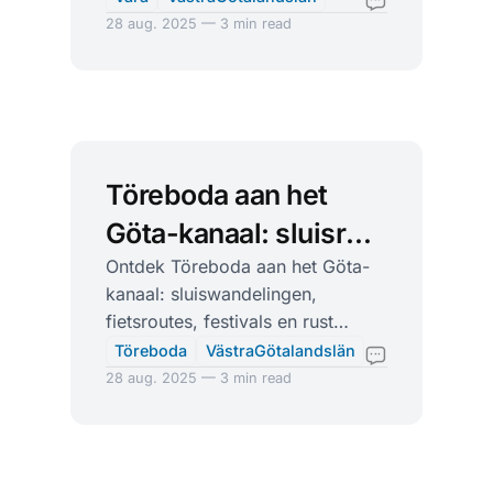
gezellig dorpsleven.
28 aug. 2025 — 3 min read
Töreboda aan het
Göta-kanaal: sluisrust
tussen Vänern en
Ontdek Töreboda aan het Göta-
kanaal: sluiswandelingen,
Vättern
fietsroutes, festivals en rust
tussen Vänern en Vättern.
Töreboda
VästraGötalandslän
Praktische tips en adressen.
28 aug. 2025 — 3 min read