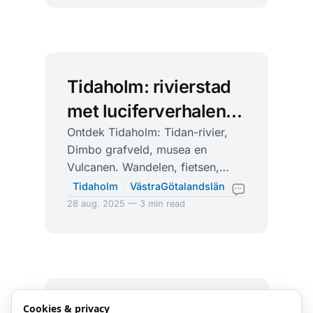
Tidaholm: rivierstad
met luciferverhalen
en Vikingecho’s
Ontdek Tidaholm: Tidan-rivier,
Dimbo grafveld, musea en
Vulcanen. Wandelen, fietsen,
minigolf en evenementen in het
Tidaholm
VästraGötalandslän
‘kleine stadje met groot hart’.
28 aug. 2025 — 3 min read
Tibro: meubelziel,
Cookies & privacy