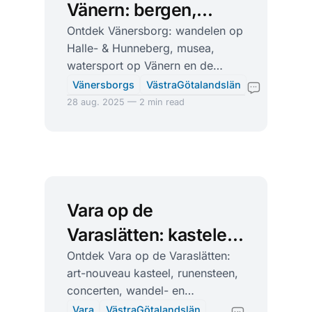
Vänern: bergen,
sluizen en
Ontdek Vänersborg: wandelen op
Halle- & Hunneberg, musea,
verrassend veel
watersport op Vänern en de
cultuur
beroemde sluizen bij Trollhättan.
Vänersborgs
VästraGötalandslän
28 aug. 2025 — 2 min read
Vara op de
Varaslätten: kastelen,
runen en
Ontdek Vara op de Varaslätten:
art-nouveau kasteel, runensteen,
plattelandsrust
concerten, wandel- en
fietsroutes, zwembaden en
Vara
VästraGötalandslän