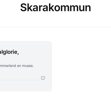
Skarakommun
lglorie,
Sommarland en musea.