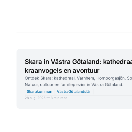
Skara in Västra Götaland: kathedraa
kraanvogels en avontuur
Ontdek Skara: kathedraal, Varnhem, Hornborgasjön, 
Natuur, cultuur en familieplezier in Västra Götaland.
Skarakommun
VästraGötalandslän
28 aug. 2025 — 3 min read