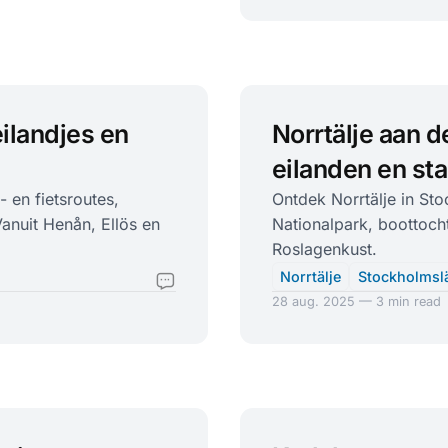
eilandjes en
Norrtälje aan 
eilanden en st
 en fietsroutes,
Ontdek Norrtälje in St
anuit Henån, Ellös en
Nationalpark, boottoch
Roslagenkust.
Norrtälje
Stockholmsl
28 aug. 2025 — 3 min read