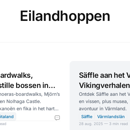
Eilandhoppen
oardwalks,
Säffle aan het 
tille bossen in
Vikingverhalen
land
moeras-boardwalks, Mjörn’s
Ontdek Säffle aan het 
t en Nolhaga Castle.
en vissen, plus musea,
kanoën en fika in het hart
avontuur in Värmland.
ötaland
Säffle
Värmlandslän
read
28 aug. 2025 — 3 min read