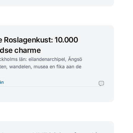
de Roslagenkust: 10.000
adse charme
ockholms län: eilandenarchipel, Ängsö
ten, wandelen, musea en fika aan de
än