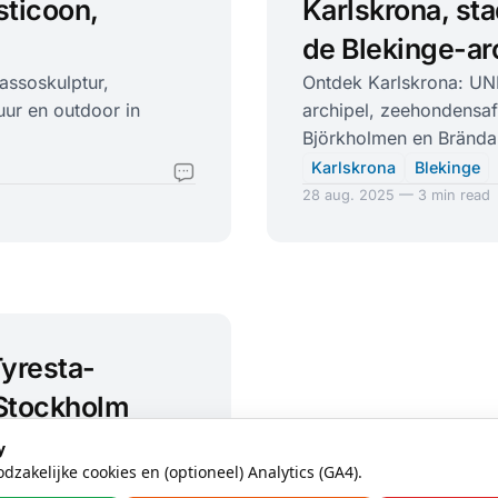
sticoon,
Karlskrona, st
de Blekinge-ar
assoskulptur,
Ontdek Karlskrona: UN
uur en outdoor in
archipel, zeehondensafa
Björkholmen en Brända
Karlskrona
Blekinge
28 aug. 2025 — 3 min read
Tyresta-
 Stockholm
 wandelen in Tyresta,
y
eikbaar met pendeltrein
zakelijke cookies en (optioneel) Analytics (GA4).