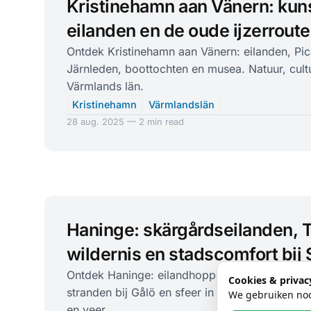
Kristinehamn aan Vänern: kun
eilanden en de oude ijzerroute
Ontdek Kristinehamn aan Vänern: eilanden, Pic
Järnleden, boottochten en musea. Natuur, cult
Värmlands län.
Kristinehamn
Värmlandslän
28 aug. 2025 — 2 min read
Haninge: skärgårdseilanden, 
wildernis en stadscomfort bij
Ontdek Haninge: eilandhoppen in de skärgård,
Cookies & privac
stranden bij Gålö en sfeer in Dalarö – snel ber
We gebruiken nood
en veer.