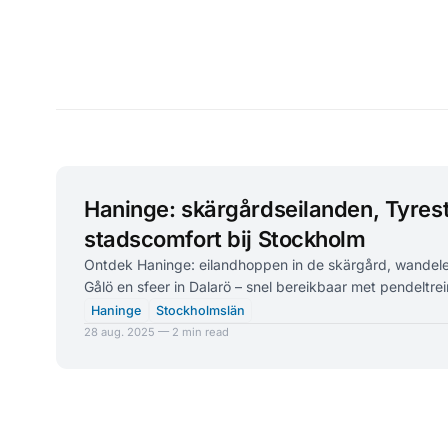
Haninge: skärgårdseilanden, Tyrest
stadscomfort bij Stockholm
Ontdek Haninge: eilandhoppen in de skärgård, wandelen
Gålö en sfeer in Dalarö – snel bereikbaar met pendeltrei
Haninge
Stockholmslän
28 aug. 2025 — 2 min read