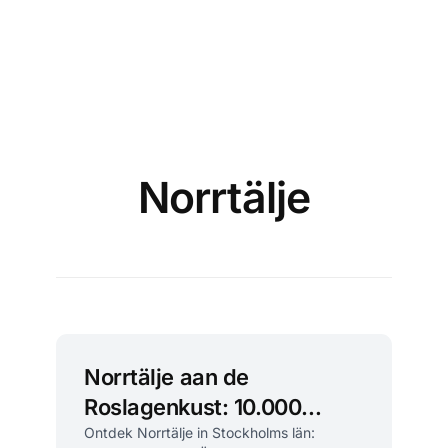
Norrtälje
Norrtälje aan de
Roslagenkust: 10.000
eilanden en stadse charme
Ontdek Norrtälje in Stockholms län: