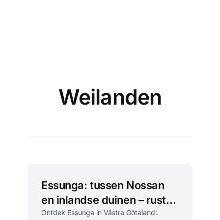
Weilanden
Essunga: tussen Nossan
en inlandse duinen – rust in
West-Zweden
Ontdek Essunga in Västra Götaland: