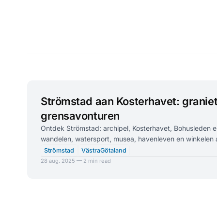
Strömstad aan Kosterhavet: graniet
grensavonturen
Ontdek Strömstad: archipel, Kosterhavet, Bohusleden en
wandelen, watersport, musea, havenleven en winkelen 
Strömstad
VästraGötaland
28 aug. 2025 — 2 min read