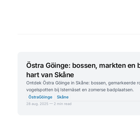
Östra Göinge: bossen, markten en b
hart van Skåne
Ontdek Östra Göinge in Skåne: bossen, gemarkeerde ro
vogelspotten bij Isternäset en zomerse badplaatsen.
ÖstraGöinge
Skåne
28 aug. 2025 — 2 min read