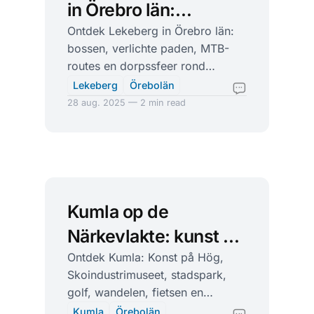
in Örebro län:
buitenleven rond
Ontdek Lekeberg in Örebro län:
bossen, verlichte paden, MTB-
Fjugesta
routes en dorpssfeer rond
Fjugesta. Praktische tips,
Lekeberg
Örebolän
adressen en links voor je trip.
28 aug. 2025 — 2 min read
Kumla op de
Närkevlakte: kunst op
de hoogte, schoenen
Ontdek Kumla: Konst på Hög,
Skoindustrimuseet, stadspark,
en speedway
golf, wandelen, fietsen en
speedway. Slechts 9 minuten per
Kumla
Örebolän