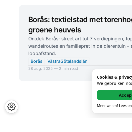
Borås: textielstad met torenho
groene heuvels
Ontdek Borås: street art tot 7 verdiepingen, t
wandelroutes en familiepret in de dierentuin –
loopafstand.
Borås
VästraGötalandslän
28 aug. 2025 — 2 min read
Cookies & privac
We gebruiken nood
Accep
Meer weten? Lees o