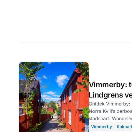
Vimmerby: t
Lindgrens ve
oerbos van N
Ontdek Vimmerby: A
Norra Kvill’s oerbo
stadshart. Wandelen
Smålands groen.
Vimmerby
Kalmar