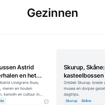
Gezinnen
ussen Astrid
Skurup, Skåne
rhalen en het
kasteelbossen 
orra Kvill
strid Lindgrens thuis,
Ontdek Skurup: brede 
s, meren en houten
musea en dorpse gezel
, kanoën en cultuur in
dagtrips.
län
Skurup
Skåne