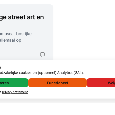
ge street art en
opmusea, bosrijke
 allemaal op
y
zakelijke cookies en (optioneel) Analytics (GA4).
teren
Functioneel
Wei
ns
privacy statement
.