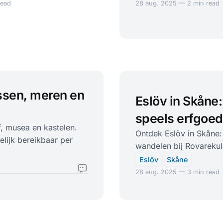
read
28 aug. 2025 — 2 min read
ssen, meren en
Eslöv in Skåne:
speels erfgoed
, musea en kastelen.
Ontdek Eslöv in Skåne
elijk bereikbaar per
wandelen bij Rovarekula
Eslöv
Skåne
28 aug. 2025 — 3 min read