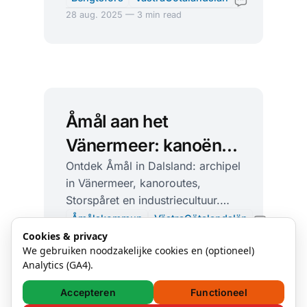
Håverud, plus fijne eetadressen.
28 aug. 2025 — 3 min read
Åmål aan het
Vänermeer: kanoën
tussen eilanden en
Ontdek Åmål in Dalsland: archipel
in Vänermeer, kanoroutes,
pelgrimspaden
Storspåret en industriecultuur.
Praktische tips, adressen en links
Åmålskommun
VästraGötalandslän
voor je trip.
Cookies & privacy
28 aug. 2025 — 2 min read
We gebruiken noodzakelijke cookies en (optioneel)
Analytics (GA4).
Accepteren
Functioneel