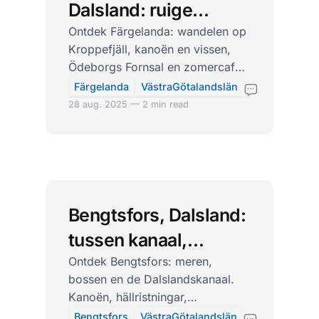
Dalsland: ruige
Kroppefjäll en
Ontdek Färgelanda: wandelen op
Kroppefjäll, kanoën en vissen,
rotsgravures
Ödeborgs Fornsal en zomercafés.
Rustige natuur en actieve events
Färgelanda
VästraGötalandslän
in Dalsland.
28 aug. 2025 — 2 min read
Bengtsfors, Dalsland:
tussen kanaal,
rotskunst en kano-
Ontdek Bengtsfors: meren,
bossen en de Dalslandskanaal.
avontuur
Kanoën, hällristningar,
museumtrein en het aquaduct van
Bengtsfors
VästraGötalandslän