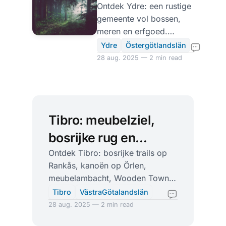
bossen,
Ontdek Ydre: een rustige
gemeente vol bossen,
glashelder
meren en erfgoed.
water
Wandelen, kanoën op
Ydre
Östergötlandslän
Sommen, musea en
28 aug. 2025 — 2 min read
logdans in Rydsnäs.
Tibro: meubelziel,
bosrijke rug en
strandjes aan Örlen
Ontdek Tibro: bosrijke trails op
Rankås, kanoën op Örlen,
meubelambacht, Wooden Town,
Mini-Zoo en gezellige cafés.
Tibro
VästraGötalandslän
Dicht bij Skövde en Hjo.
28 aug. 2025 — 2 min read