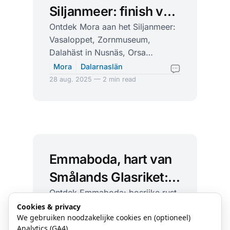
Siljanmeer: finish van
Vasaloppet en kunst
Ontdek Mora aan het Siljanmeer:
Vasaloppet, Zornmuseum,
van Zorn
Dalahäst in Nusnäs, Orsa
Grönklitt en outdoor. Trein, bus
Mora
Dalarnaslän
en luchthaven dichtbij.
28 aug. 2025 — 2 min read
Emmaboda, hart van
Smålands Glasriket:
bossen, glas en stilte
Ontdek Emmaboda: bosrijke rust,
The Glass Factory in Boda en
Cookies & privacy
We gebruiken noodzakelijke cookies en (optioneel)
fijne wandel- en fietsroutes
Analytics (GA4).