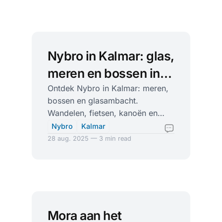
Nybro in Kalmar: glas,
meren en bossen in
hartelijk Småland
Ontdek Nybro in Kalmar: meren,
bossen en glasambacht.
Wandelen, fietsen, kanoën en
familietrips naar Svartbäckmåla
Nybro
Kalmar
en Pukeberg.
28 aug. 2025 — 3 min read
Mora aan het