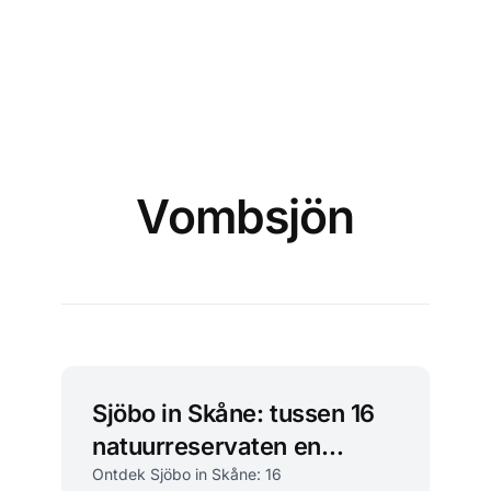
Vombsjön
Sjöbo in Skåne: tussen 16
natuurreservaten en
dorpsgezelligheid
Ontdek Sjöbo in Skåne: 16