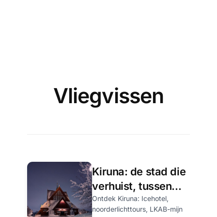
Vliegvissen
Kiruna: de stad die
verhuist, tussen
noorderlicht en
Ontdek Kiruna: Icehotel,
noorderlichttours, LKAB-mijn
toendra