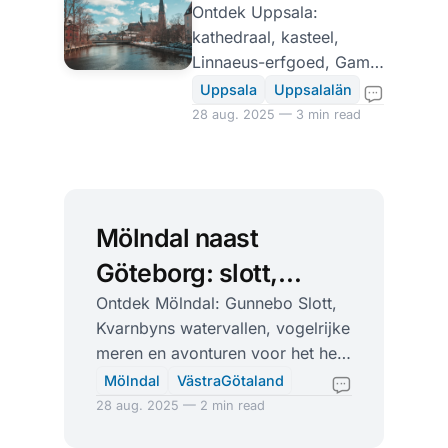
aan de Fyrisån
Ontdek Uppsala:
kathedraal, kasteel,
met kathedraal
Linnaeus-erfgoed, Gamla
en Linnaeus-
Uppsala en kajakken op
Uppsala
Uppsalalän
de Fyrisån. Tips voor
28 aug. 2025 — 3 min read
tuinen
eten, musea en natuur.
Mölndal naast
Göteborg: slott,
watervallen en
Ontdek Mölndal: Gunnebo Slott,
Kvarnbyns watervallen, vogelrijke
verrassend veel
meren en avonturen voor het hele
natuur
gezin. Cultuur, natuur en smaak
Mölndal
VästraGötaland
dicht bij Göteborg.
28 aug. 2025 — 2 min read