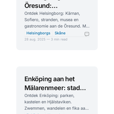
Öresund:
middeleeuwse toren,
Ontdek Helsingborg: Kärnan,
Sofiero, stranden, musea en
koninklijke tuinen en
gastronomie aan de Öresund. Met
kustsfeer
veerboot naar Helsingør en
Helsingborgs
Skåne
topactiviteiten voor elk seizoen.
28 aug. 2025 — 3 min read
Enköping aan het
Mälarenmeer: stad
van parken, kastelen
Ontdek Enköping: parken,
kastelen en Hjälstaviken.
en vogelstilte
Zwemmen, wandelen en fika aan