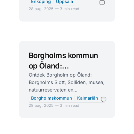
het Mälarenmeer, tussen
Enköping
Uppsala
Stockholm en Uppsala.
28 aug. 2025 — 3 min read
Borgholms kommun
op Öland:
kasteelruïne,
Ontdek Borgholm op Öland:
Borgholms Slott, Solliden, musea,
koninklijke tuinen en
natuurreservaten en
kustlicht
kustwandelingen. Makkelijk via
Borgholmskommun
Kalmarlän
Kalmar en de Ölandsbron.
28 aug. 2025 — 3 min read