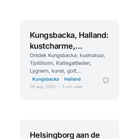
Kungsbacka, Halland:
kustcharme,
kasteelglans en
Ontdek Kungsbacka: kustnatuur,
Tjolöholm, Kattegattleden,
kattegat-plezier
Lygnern, kunst, golf,
outletshopping en fijne cafés.
Kungsbacka
Halland
Perfect voor actief én relaxed.
28 aug. 2025 — 3 min read
Helsingborg aan de