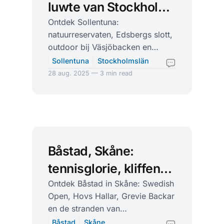
luwte van Stockholm
met baai, bossen en
Ontdek Sollentuna:
natuurreservaten, Edsbergs slott,
pistes
outdoor bij Väsjöbacken en
winkelplezier in Tureberg. Perfect
Sollentuna
Stockholmslän
bereikbaar met pendeltåg.
28 aug. 2025 — 3 min read
Båstad, Skåne:
tennisglorie, kliffen
en eindeloze
Ontdek Båstad in Skåne: Swedish
Open, Hovs Hallar, Grevie Backar
stranden
en de stranden van
Laholmsbukten, plus festivals en
Båstad
Skåne