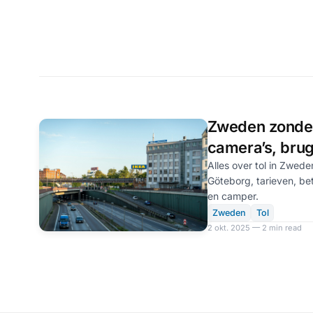
Zweden zonder
camera’s, bru
stadsheffing
Alles over tol in Zwed
Göteborg, tarieven, bet
en camper.
Zweden
Tol
2 okt. 2025 — 2 min read