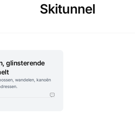
Skitunnel
, glinsterende
elt
, bossen, wandelen, kanoën
adressen.