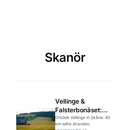
Skanör
Vellinge &
Falsterbonäset:
witte stranden,
Ontdek Vellinge in Skåne: 40
km witte stranden,
vogels en Skåne-