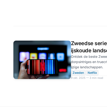
Zweedse series
ijskoude land
vrouwenrollen
Ontdek de beste Zweed
dorpsintriges en truecr
ijzige landschappen.
Zweden
Netflix
9 okt. 2025 — 3 min read