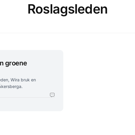
Roslagsleden
en groene
eden, Wira bruk en
 Åkersberga.