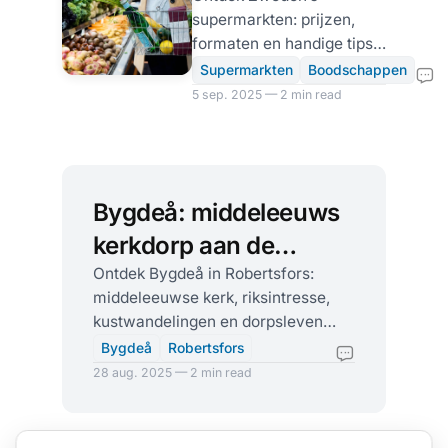
buurtwinkel tot
supermarkten: prijzen,
MAXI-
formaten en handige tips
hypermarkt
voor boodschappen op
Supermarkten
Boodschappen
reis. Van buurtwinkel tot
5 sep. 2025 — 2 min read
hypermarkt, met adressen
en links.
Bygdeå: middeleeuws
kerkdorp aan de
Botnische kust
Ontdek Bygdeå in Robertsfors:
middeleeuwse kerk, riksintresse,
kustwandelingen en dorpsleven
langs de Kustlandsvägen, vlak bij de
Bygdeå
Robertsfors
E4.
28 aug. 2025 — 2 min read