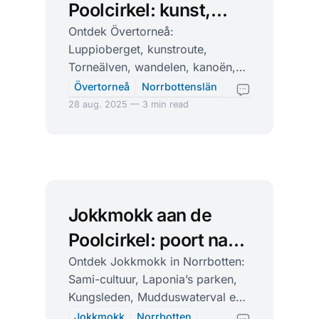
Poolcirkel: kunst,
outdoor en Laplands
Ontdek Övertorneå:
Luppioberget, kunstroute,
rust
Torneälven, wandelen, kanoën,
skiën, fika met uitzicht en
Övertorneå
Norrbottenslän
noorderlicht langs Route 99.
28 aug. 2025 — 3 min read
Jokkmokk aan de
Poolcirkel: poort naar
Laponia en Sami-
Ontdek Jokkmokk in Norrbotten:
Sami-cultuur, Laponia’s parken,
cultuur
Kungsleden, Mudduswaterval en
wintermarkt. Tips voor wandelen,
Jokkmokk
Norrbotten