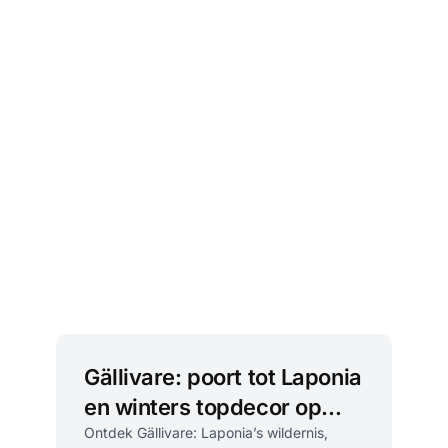
Gällivare: poort tot Laponia
en winters topdecor op
Dundret
Ontdek Gällivare: Laponia’s wildernis,