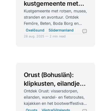
kustgemeente met
grote skärgård en
Kustgemeente met rotsen, musea,
stranden en avontuur. Ontdek
bunkerverhalen
Femöre, Beten, Boda Borg en
Stendörren in Oxelösund.
Oxelösund
Södermanland
28 aug. 2025 — 2 min read
Orust (Bohuslän):
klipkusten, eilandjes
en klassieke boten
Ontdek Orust: vissersdorpen,
eilanden, wandel- en fietsroutes,
kajakken en het bootwerffestival
Öppet Varv. Vanuit Henån, Ellös
Orusts
VästraGötalands