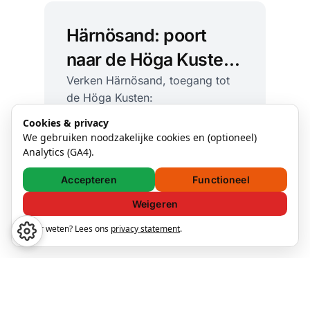
Härnösand: poort
naar de Höga Kusten
vol kliffen, zee en
Verken Härnösand, toegang tot
de Höga Kusten:
cultuur
natuurreservaten, musea,
Cookies & privacy
ginproeverijen en
Härnösand
Västernorrland
We gebruiken noodzakelijke cookies en (optioneel)
kustwandelingen. Tips voor
Analytics (GA4).
28 aug. 2025 — 2 min read
activiteiten en overnachten.
Accepteren
Functioneel
Weigeren
Meer weten? Lees ons
privacy statement
.