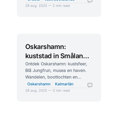
en Tuvesvik de kust op.
28 aug. 2025 — 2 min read
Oskarshamn:
kuststad in Småland
met Blå Jungfrun als
Ontdek Oskarshamn: kustsfeer,
Blå Jungfrun, musea en haven.
ruig kroonjuweel
Wandelen, boottochten en
dagtrip naar Kalmar. Praktische
Oskarshamn
Kalmarlän
tips en adressen.
28 aug. 2025 — 3 min read