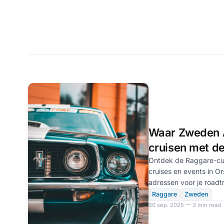
Waar Zweden 
cruisen met de
Ontdek de Raggare-cul
cruises en events in Or
adressen voor je roadtr
Raggare
Zweden
30 sep. 2025 — 3 min read