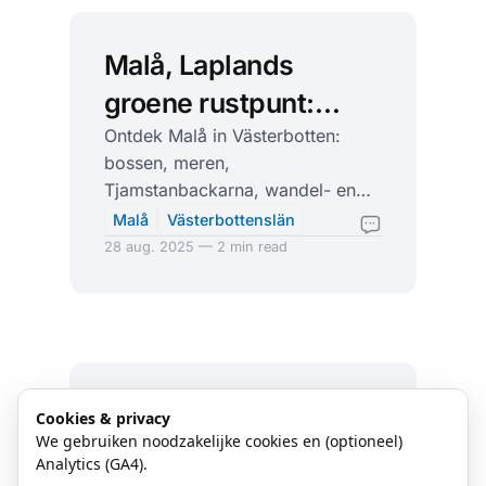
Malå, Laplands
groene rustpunt:
bossen, meren en
Ontdek Malå in Västerbotten:
bossen, meren,
winters plezier
Tjamstanbackarna, wandel- en
kanoroutes, noorderlicht en
Malå
Västerbottenslän
hartelijke Laplandse gastvrijheid.
28 aug. 2025 — 2 min read
Huddinge: wilde
Cookies & privacy
We gebruiken noodzakelijke cookies en (optioneel)
bossen, stille meren
Analytics (GA4).
Ontdek Huddinge’s bossen,