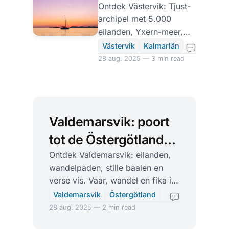
met 5.000
Ontdek Västervik: Tjust-
archipel met 5.000
eilanden en
eilanden, Yxern-meer,
Smålandse
musea, wandel- en
Västervik
Kalmarlän
fietsroutes, boottochten,
28 aug. 2025 — 3 min read
bossen
zwemplekken en
zomerse events.
Valdemarsvik: poort
tot de Östergötlandse
archipel en
Ontdek Valdemarsvik: eilanden,
wandelpaden, stille baaien en
eilandleven
verse vis. Vaar, wandel en fika in
de Östergötlandse scherenkust.
Valdemarsvik
Östergötland
28 aug. 2025 — 2 min read