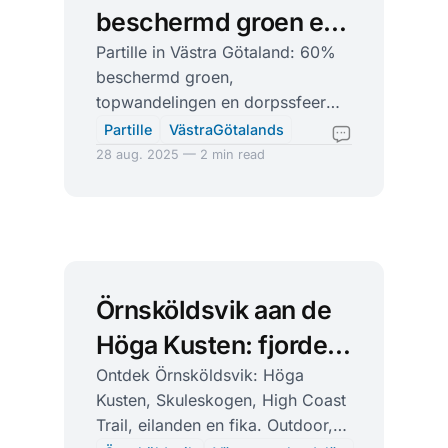
beschermd groen en
buitenleven naast
Partille in Västra Götaland: 60%
beschermd groen,
Göteborg
topwandelingen en dorpssfeer
naast Göteborg. Tips voor natuur,
Partille
VästraGötalands
erfgoed, eten, routes en vervoer.
28 aug. 2025 — 2 min read
Örnsköldsvik aan de
Höga Kusten: fjorden,
kliffen en stilte
Ontdek Örnsköldsvik: Höga
Kusten, Skuleskogen, High Coast
Trail, eilanden en fika. Outdoor,