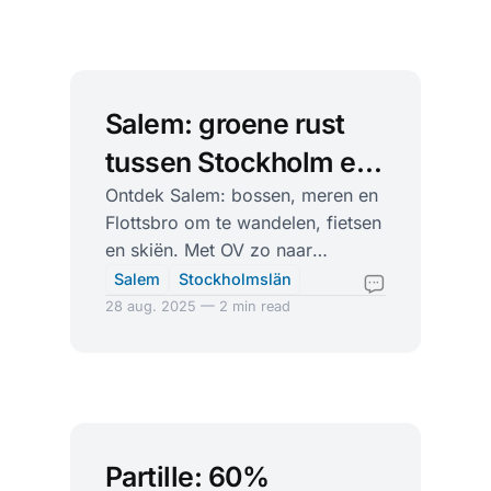
Salem: groene rust
tussen Stockholm en
de eilandrijke
Ontdek Salem: bossen, meren en
Flottsbro om te wandelen, fietsen
skärgård
en skiën. Met OV zo naar
Stockholm en de archipel voor
Salem
Stockholmslän
kajak, SUP en sauna.
28 aug. 2025 — 2 min read
Partille: 60%