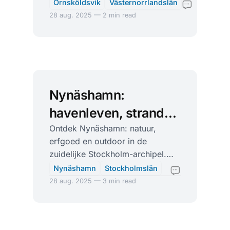
cultuur en rust in Västernorrland.
Örnsköldsvik
Västernorrlandslän
28 aug. 2025 — 2 min read
Nynäshamn:
havenleven, stranden
en vuurtorens aan de
Ontdek Nynäshamn: natuur,
erfgoed en outdoor in de
zuidelijke archipel
zuidelijke Stockholm-archipel.
Havensfeer, stranden,
Nynäshamn
Stockholmslän
wandelroutes en veerboten naar
28 aug. 2025 — 3 min read
eilanden.