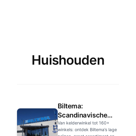
Huishouden
Biltema:
Scandinavische
koopjesreus met
Van kelderwinkel tot 160+
winkels: ontdek Biltema’s lage
alles-onder-één-