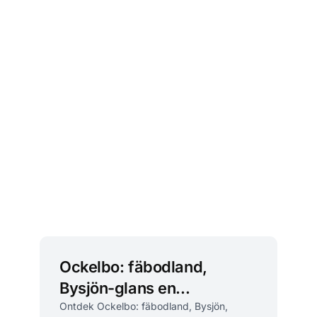
Ockelbo: fäbodland,
Bysjön-glans en
vernieuwde
Ontdek Ockelbo: fäbodland, Bysjön,