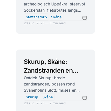
archeologisch Uppåkra, sfeervol
Vikingverleden en
Sockerstan, fietsroutes langs
een oogstfeest
Bokskogen, zwemplekken en golf
Staffanstorp
Skåne
—dicht bij Malmö en Lund.
28 aug. 2025 — 3 min read
Skurup, Skåne:
Zandstranden en
kasteelbossen aan de
Ontdek Skurup: brede
zandstranden, bossen rond
zuidkust
Svaneholms Slott, musea en
dorpse gezelligheid. Perfect voor
Skurup
Skåne
wandelen, zwemmen en dagtrips.
28 aug. 2025 — 2 min read