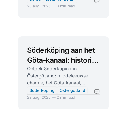
28 aug. 2025 — 3 min read
Söderköping aan het
Göta-kanaal: historie,
sluizen en fika
Ontdek Söderköping in
Östergötland: middeleeuwse
charme, het Göta-kanaal,
Birgittaleden, kunst, kerken en
Söderköping
Östergötland
heerlijke fika aan het water.
28 aug. 2025 — 2 min read