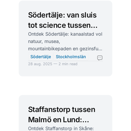
Södertälje: van sluis
tot science tussen
Mälaren en Oostzee
Ontdek Södertälje: kanaalstad vol
natuur, musea,
mountainbikepaden en gezinsfun.
Slechts 30 km van Stockholm,
Södertälje
Stockholmslän
makkelijk bereikbaar per trein en
28 aug. 2025 — 2 min read
auto.
Staffanstorp tussen
Malmö en Lund:
Skånese velden,
Ontdek Staffanstorp in Skåne: