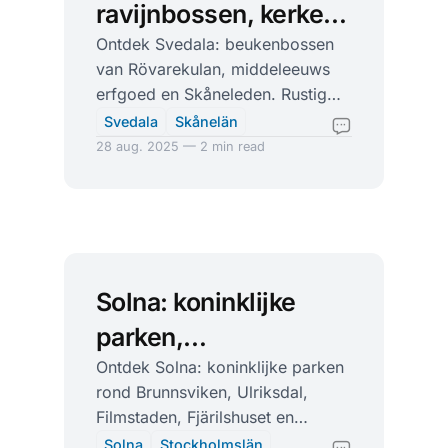
ravijnbossen, kerken
en rustige paden
Ontdek Svedala: beukenbossen
van Rövarekulan, middeleeuws
erfgoed en Skåneleden. Rustig
buitenleven, dichtbij Malmö.
Svedala
Skånelän
28 aug. 2025 — 2 min read
Solna: koninklijke
parken,
filmgeschiedenis en
Ontdek Solna: koninklijke parken
rond Brunnsviken, Ulriksdal,
fika aan het water
Filmstaden, Fjärilshuset en
shoppen in Mall of Scandinavia.
Solna
Stockholmslän