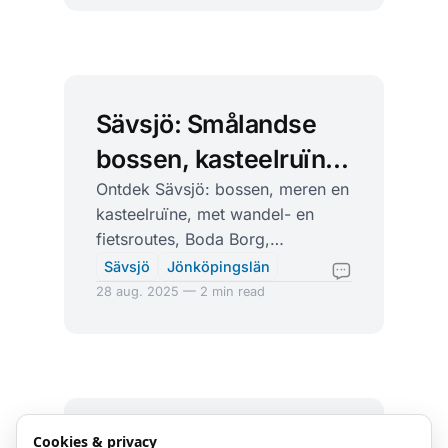
Sävsjö: Smålandse
bossen, kasteelruïne
en outdoorpret in
Ontdek Sävsjö: bossen, meren en
kasteelruïne, met wandel- en
Jönköpings län
fietsroutes, Boda Borg,
familiebad, ijsbaan en sfeervolle
Sävsjö
Jönköpingslän
campings in Jönköpings län.
28 aug. 2025 — 2 min read
Oxelösund: kleine
Cookies & privacy