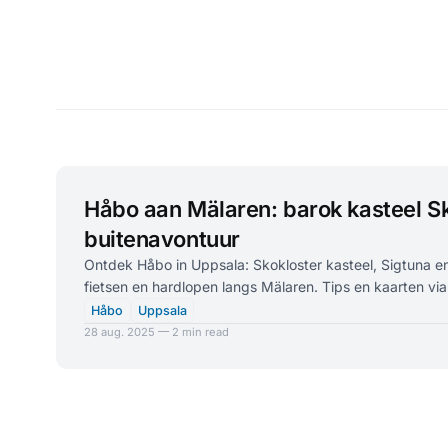
Håbo aan Mälaren: barok kasteel Sk
buitenavontuur
Ontdek Håbo in Uppsala: Skokloster kasteel, Sigtuna e
fietsen en hardlopen langs Mälaren. Tips en kaarten vi
Håbo
Uppsala
28 aug. 2025 — 2 min read