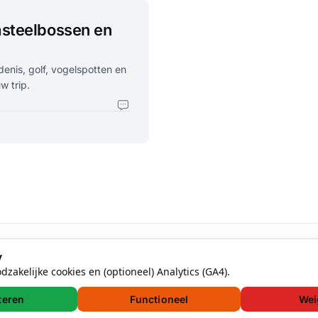
asteelbossen en
nis, golf, vogelspotten en
w trip.
y
zakelijke cookies en (optioneel) Analytics (GA4).
teren
Functioneel
Wei