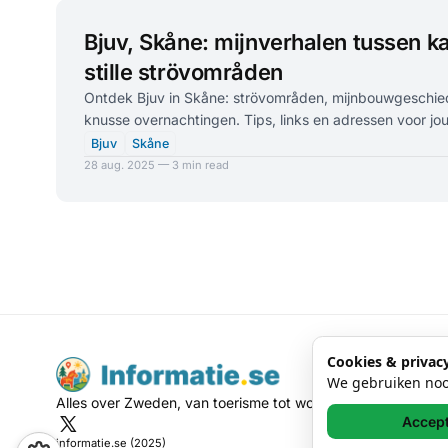
Bjuv, Skåne: mijnverhalen tussen k
stille strövområden
Ontdek Bjuv in Skåne: strövområden, mijnbouwgeschiede
knusse overnachtingen. Tips, links en adressen voor jou
Bjuv
Skåne
28 aug. 2025 — 3 min read
Cookies & privac
We gebruiken nood
Alles over Zweden, van toerisme tot wonen.
Accep
informatie.se (2025)