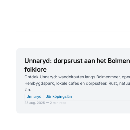
Unnaryd: dorpsrust aan het Bolme
folklore
Ontdek Unnaryd: wandelroutes langs Bolmenmeer, op
Hembygdspark, lokale cafés en dorpssfeer. Rust, natuu
län.
Unnaryd
Jönköpingslän
28 aug. 2025 — 2 min read