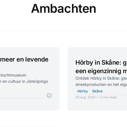
Ambachten
nmeer en levende
Hörby in Skåne: g
een eigenzinnig
enluchtmuseum
Ontdek Hörby in Skåne: glo
r en cultuur in Jönköpings
streekproducten en het eig
Hörby
Skåne
28 aug. 2025 — 2 min read